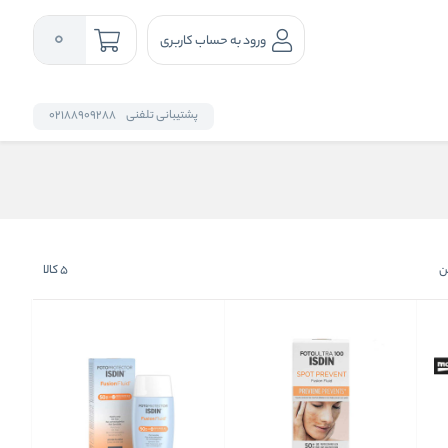
0
ورود به حساب کاربری
پشتیبانی تلفنی
02188909288
ن
5
کالا