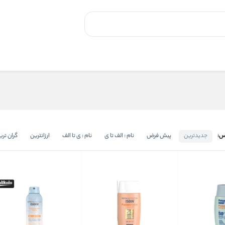
س:
جدیدترین
پیش فرض
نام : الف تا ی
نام : ی تا الف
ارزانترین
گران تری