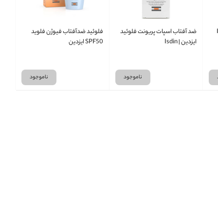
ضد آفتاب اسپات پریونت فلوئید
فلوئید ضدآفتاب فیوژن فلوید
ایزدین | Isdin
SPF50 ایزدین
ناموجود
ناموجود