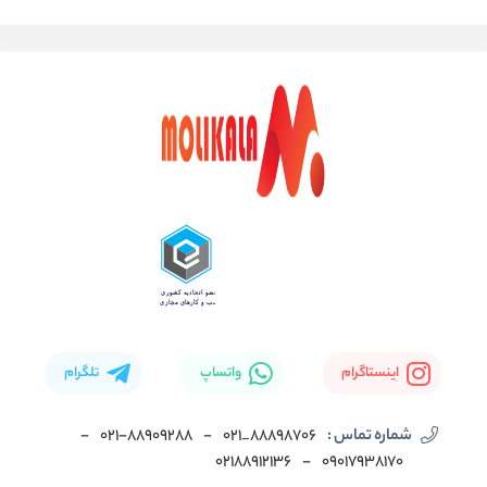
اینستاگرام
واتساپ
تلگرام
شماره تماس :
88898706_021
-
۰۲۱-۸۸۹۰۹۲۸۸
-
02188912136
-
۰۹۰۱۷۹۳۸۱۷۰