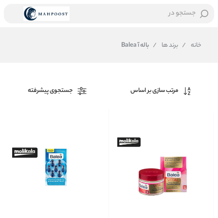
جستجو در
خانه
/
برند ها
/
باله آ Balea
مرتب سازی بر اساس
جستجوی پیشرفته