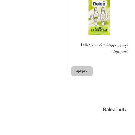
کپسول دورچشم کنسانتره باله آ
(ضدچروک)
ناموجود
باله آ Balea