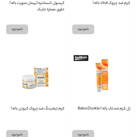
کرم ضد چروک vital باله آ
کپسول کنسانتره آبرسان صورت باله آ
حاوی عصاره جلبک
ناموجود
ناموجود
ژل کرم ضدلک باله آ Balea Dunkle
کرم لیفتینگ ضدچروک کیوتن باله آ
ناموجود
ناموجود