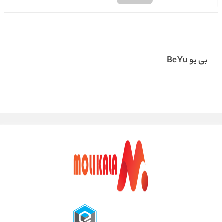
بی یو BeYu