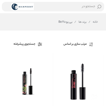
جستجو در
خانه
/
برند ها
/
بی یو BeYu
مرتب سازی بر اساس
جستجوی پیشرفته