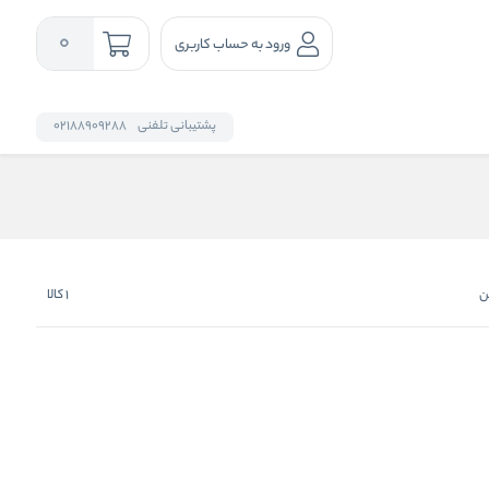
0
ورود به حساب کاربری
پشتیبانی تلفنی
02188909288
ن
1
کالا