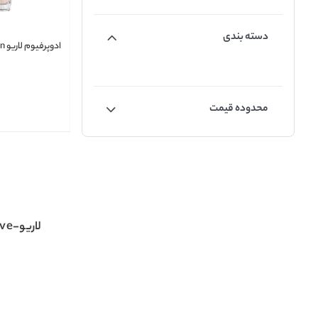
دسته بندی
ادوپرفیوم لاریو sweet woman
محدوده قیمت
لاریو-la-rive