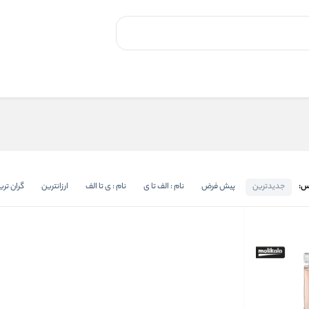
س:
جدیدترین
پیش فرض
نام : الف تا ی
نام : ی تا الف
ارزانترین
گران تری