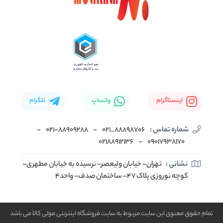
اینستاگرام
واتساپ
تلگرام
شماره تماس :
88898706_021
-
۰۲۱-۸۸۹۰۹۲۸۸
-
02188912136
-
۰۹۰۱۷۹۳۸۱۷۰
نشانی :
تهران- خیابان ولیعصر- نرسیده به خیابان مطهری-
کوچه نوروزی پلاک ۴۷- ساختمان صدف- واحد۴
تمام حقوق معنوی این سایت مربوط به سایت فروشگاه اینترنتی مولی کالا می باشد