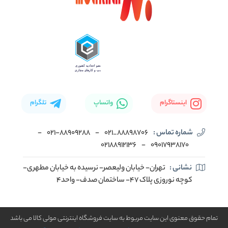
اینستاگرام
واتساپ
تلگرام
شماره تماس :
88898706_021
-
۰۲۱-۸۸۹۰۹۲۸۸
-
02188912136
-
۰۹۰۱۷۹۳۸۱۷۰
نشانی :
تهران- خیابان ولیعصر- نرسیده به خیابان مطهری-
کوچه نوروزی پلاک ۴۷- ساختمان صدف- واحد۴
تمام حقوق معنوی این سایت مربوط به سایت فروشگاه اینترنتی مولی کالا می باشد