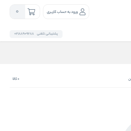
0
ورود به حساب کاربری
پشتیبانی تلفنی
02188909288
ن
0
کالا