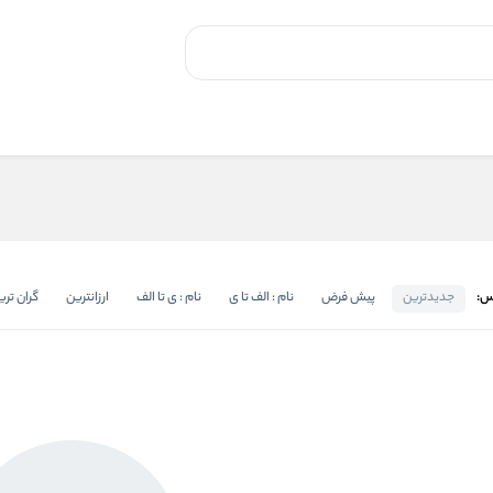
س:
جدیدترین
پیش فرض
نام : الف تا ی
نام : ی تا الف
ارزانترین
گران تری