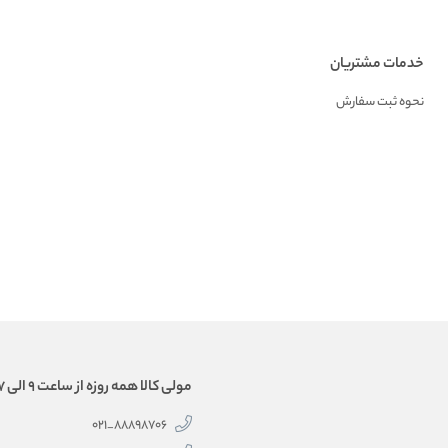
خدمات مشتریان
نحوه ثبت سفارش
مولی کالا همه روزه از ساعت 9 الی 17 همراه شماست.
88898706_021