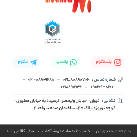
اینستاگرام
واتساپ
تلگرام
شماره تماس :
88898706_021
-
۰۲۱-۸۸۹۰۹۲۸۸
-
02188912136
-
۰۹۰۱۷۹۳۸۱۷۰
نشانی :
تهران- خیابان ولیعصر- نرسیده به خیابان مطهری-
کوچه نوروزی پلاک ۴۷- ساختمان صدف- واحد۴
تمام حقوق معنوی این سایت مربوط به سایت فروشگاه اینترنتی مولی کالا می باشد