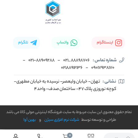
اینستاگرام
واتساپ
تلگرام
شماره تماس :
88898706_021
-
۰۲۱-۸۸۹۰۹۲۸۸
-
02188912136
-
۰۹۰۱۷۹۳۸۱۷۰
نشانی :
تهران- خیابان ولیعصر- نرسیده به خیابان مطهری-
کوچه نوروزی پلاک ۴۷- ساختمان صدف- واحد۴
تمام حقوق معنوی این سایت مربوط به سایت فروشگاه اینترنتی مولی کالا می باشد
طراحی و توسعه توسط
شرکت نرم افزاری سیژن
و
بهین آوا
0