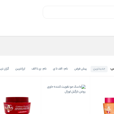
س:
جدیدترین
پیش فرض
نام : الف تا ی
نام : ی تا الف
ارزانترین
گران تری