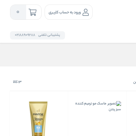
0
ورود به حساب کاربری
پشتیبانی تلفنی
02188909288
ن
13
کالا