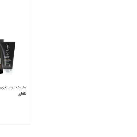
ماسک مو مغذی و 
لافارر