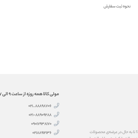
نحوه ثبت سفارش
مولی کالا همه روزه از ساعت 9 الی 17 همراه شماست.
88898706_021
۰۲۱-۸۸۹۰۹۲۸۸
۰۹۰۱۷۹۳۸۱۷۰
فروشگاه اینترنتی مولی‌کالا، به پاس اعتماد شما همراهان گرامی، فعالیت خود را از سال 1399 تا به حال در عرضه‌ی محصولات
02188912136