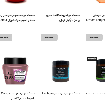
ص موهای
ماسک مو تقویت کننده حاوی
ماسک مو مخصوص موهای رن
روغن نارگیل لورال
شده و آسیب دیده لورال r
Protect
ناموجود
ناموجود
ناموجود
یک‌ اسید رینبو
ماسک مو بیوتین رینبو Rainbow
ماسک مو ترمیم کننده Deep
Repair عمیق گلیس