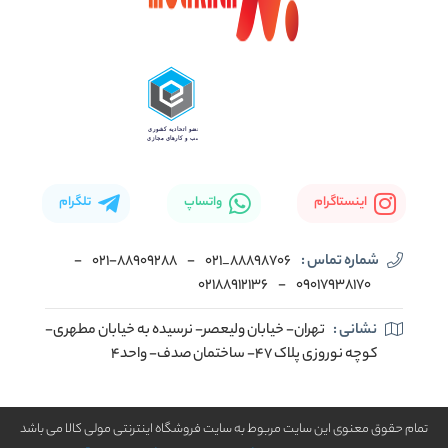
اینستاگرام
واتساپ
تلگرام
شماره تماس :
88898706_021
-
۰۲۱-۸۸۹۰۹۲۸۸
-
02188912136
-
۰۹۰۱۷۹۳۸۱۷۰
نشانی :
تهران- خیابان ولیعصر- نرسیده به خیابان مطهری-
کوچه نوروزی پلاک ۴۷- ساختمان صدف- واحد۴
تمام حقوق معنوی این سایت مربوط به سایت فروشگاه اینترنتی مولی کالا می باشد