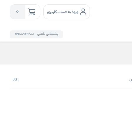
0
ورود به حساب کاربری
پشتیبانی تلفنی
02188909288
ن
1
کالا