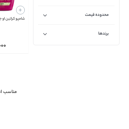
محدوده قیمت
شامپو کراتین او 
برندها
000
مناسب ان