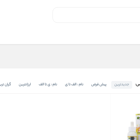
س:
جدیدترین
پیش فرض
نام : الف تا ی
نام : ی تا الف
ارزانترین
گران تری