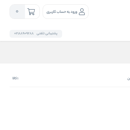
0
ورود به حساب کاربری
پشتیبانی تلفنی
02188909288
ن
1
کالا