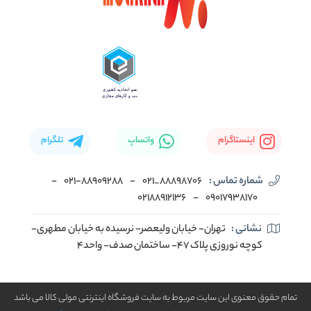
اینستاگرام
واتساپ
تلگرام
شماره تماس :
88898706_021
-
۰۲۱-۸۸۹۰۹۲۸۸
-
02188912136
-
۰۹۰۱۷۹۳۸۱۷۰
نشانی :
تهران- خیابان ولیعصر- نرسیده به خیابان مطهری-
کوچه نوروزی پلاک ۴۷- ساختمان صدف- واحد۴
تمام حقوق معنوی این سایت مربوط به سایت فروشگاه اینترنتی مولی کالا می باشد