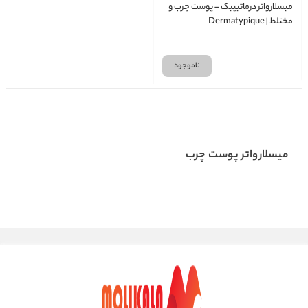
میسلارواتر درماتیپیک – پوست چرب و
مختلط | Dermatypique
ناموجود
میسلارواتر پوست چرب