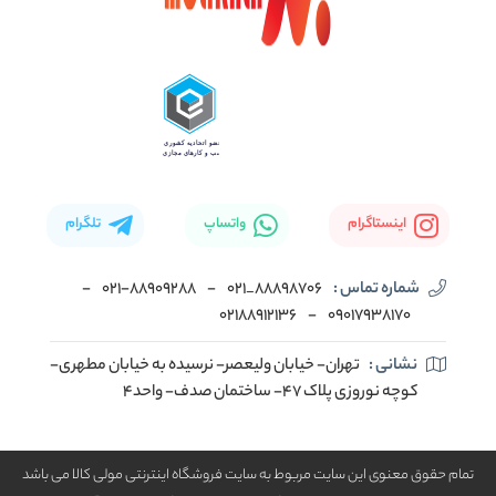
اینستاگرام
واتساپ
تلگرام
شماره تماس :
88898706_021
-
۰۲۱-۸۸۹۰۹۲۸۸
-
02188912136
-
۰۹۰۱۷۹۳۸۱۷۰
نشانی :
تهران- خیابان ولیعصر- نرسیده به خیابان مطهری-
کوچه نوروزی پلاک ۴۷- ساختمان صدف- واحد۴
تمام حقوق معنوی این سایت مربوط به سایت فروشگاه اینترنتی مولی کالا می باشد