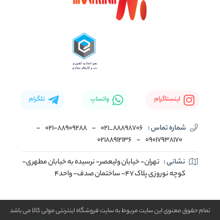
اینستاگرام
واتساپ
تلگرام
شماره تماس :
88898706_021
-
۰۲۱-۸۸۹۰۹۲۸۸
-
02188912136
-
۰۹۰۱۷۹۳۸۱۷۰
نشانی :
تهران- خیابان ولیعصر- نرسیده به خیابان مطهری-
کوچه نوروزی پلاک ۴۷- ساختمان صدف- واحد۴
تمام حقوق معنوی این سایت مربوط به سایت فروشگاه اینترنتی مولی کالا می باشد