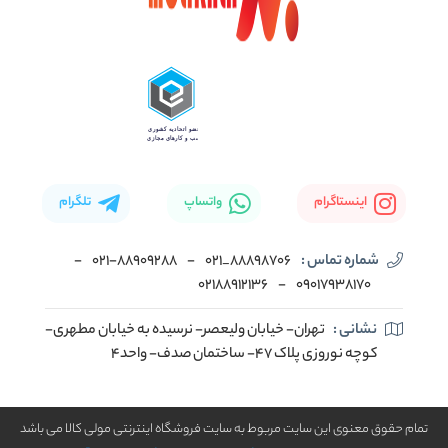
اینستاگرام
واتساپ
تلگرام
شماره تماس :
88898706_021
-
۰۲۱-۸۸۹۰۹۲۸۸
-
02188912136
-
۰۹۰۱۷۹۳۸۱۷۰
نشانی :
تهران- خیابان ولیعصر- نرسیده به خیابان مطهری-
کوچه نوروزی پلاک ۴۷- ساختمان صدف- واحد۴
تمام حقوق معنوی این سایت مربوط به سایت فروشگاه اینترنتی مولی کالا می باشد