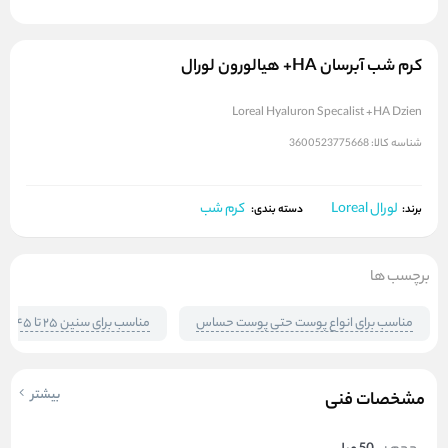
کرم شب آبرسان HA+ هیالورون لورال
Loreal Hyaluron Specalist +HA Dzien
شناسه کالا:
3600523775668
لورال Loreal
کرم شب
برند:
دسته بندی:
برچسب ها
مناسب برای انواع پوست حتی پوست حساس
مناسب برای سنین ۲۵ تا ۴۵
بیشتر
مشخصات فنی