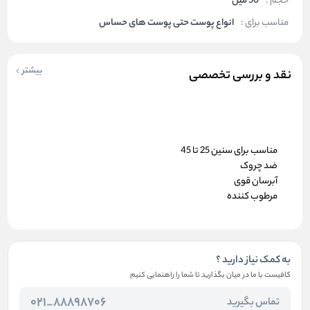
حجم :
50 میل
مناسب برای :
انواع پوست حتی پوست های حساس
بیشتر
نقد و بررسی تخصصی
مناسب برای سنین 25 تا 45
ضد چروک
آبرسان قوی
مرطوب کننده
به کمک نیاز دارید ؟
کافیست با ما در میان بگذارید تا شما را راهنمایی کنیم
88898706_021
تماس بگیرید