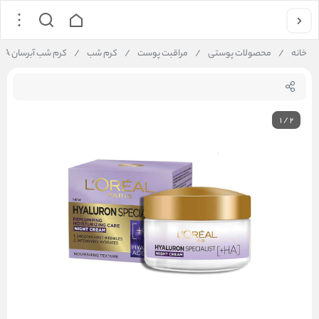
خانه
/
محصولات پوستی
/
مراقبت پوست
/
کرم شب
/
کرم شب آبرسان HA+ هیالورون لورال
1
/
2