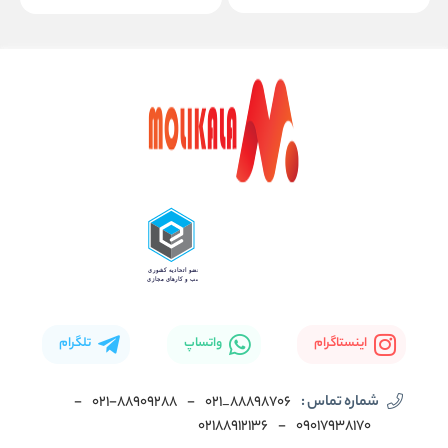
اینستاگرام
واتساپ
تلگرام
شماره تماس :
88898706_021
-
۰۲۱-۸۸۹۰۹۲۸۸
-
02188912136
-
۰۹۰۱۷۹۳۸۱۷۰