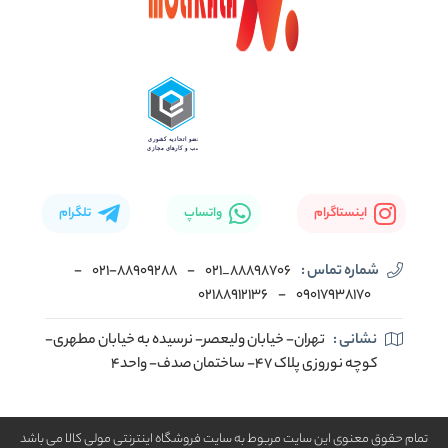
اینستاگرام
واتساپ
تلگرام
شماره تماس :
88898706_021
-
۰۲۱-۸۸۹۰۹۲۸۸
-
02188912136
-
۰۹۰۱۷۹۳۸۱۷۰
نشانی :
تهران- خیابان ولیعصر- نرسیده به خیابان مطهری-
کوچه نوروزی پلاک ۴۷- ساختمان صدف- واحد۴
تمام حقوق معنوی این سایت مربوط به سایت فروشگاه اینترنتی مولی کالا می باشد