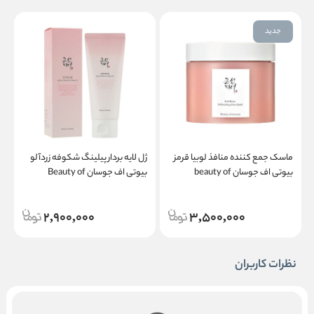
جدید
ماسک جمع کننده منافذ لوبیا قرمز
ژل لایه بردار پیلینگ شکوفه زردآلو
م
بیوتی اف جوسان beauty of
بیوتی اف جوسان Beauty of
چ
Joseon Apricot Blossom Peeling
Joseon Red Bean Refreshing
Gel
Pore Mask
2,900,000
3,500,000
نظرات کاربران