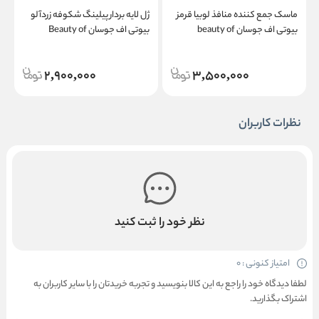
ماسک جمع کننده منافذ لوبیا قرمز
ژل لایه بردار پیلینگ شکوفه زردآلو
م
بیوتی اف جوسان beauty of
بیوتی اف جوسان Beauty of
چ
Joseon Apricot Blossom Peeling
Joseon Red Bean Refreshing
Gel
Pore Mask
2,900,000
3,500,000
نظرات کاربران
نظر خود را ثبت کنید
امتیاز کنونی : 0
لطفا دیدگاه خود را راجع به این کالا بنویسید و تجربه خریدتان را با سایر کاربران به
اشتراک بگذارید.