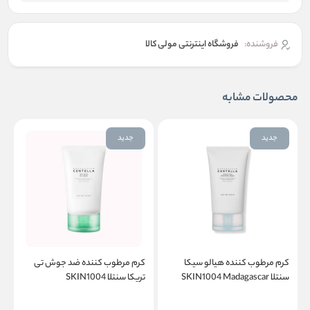
فروشنده:
فروشگاه اینترنتی مولی کالا
محصولات مشابه
جدید
جدید
کرم مرطوب کننده هیالو سیکا
کرم مرطوب کننده ضد جوش تی
و
سنتلا SKIN1004 Madagascar
تریکا سنتلا SKIN1004
n
Madagascar Centella Tea- Trica
Centella Hyalu-Cica Moisture
B5 Cream
Cream