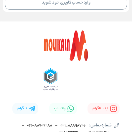
وارد حساب کاربری خود شوید
اینستاگرام
واتساپ
تلگرام
شماره تماس :
88898706_021
-
۰۲۱-۸۸۹۰۹۲۸۸
-