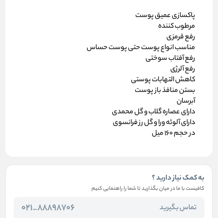
پاکسازی عمیق پوست
مرطوب کننده
رفع قرمزی
مناسب انواع پوست حتی پوست حساس
رفع آفتاب سوختی
رفع آلرژی
کاهش التهابات پوستی
بستن منافذ باز پوست
آبرسان
دارای عصاره گلاب و گل محمدی
دارای آلوئه ورا و گل رز فرانسوی
در حجم 160 میل
به کمک نیاز دارید ؟
کافیست با ما در میان بگذارید تا شما را راهنمایی کنیم
88898706_021
تماس بگیرید