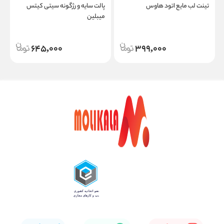
تینت لب مایع اتود هاوس
پالت سایه و رژگونه سیتی کیتس
س
میبلین
645,000
399,000