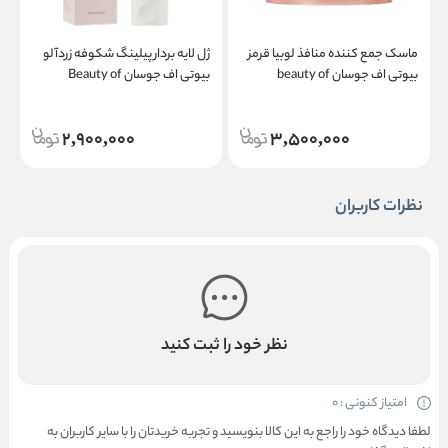
ماسک جمع کننده منافذ لوبیا قرمز
ژل لایه بردار پیلینگ شکوفه زردآلو
م
بیوتی اف جوسان beauty of
بیوتی اف جوسان Beauty of
چ
Joseon Apricot Blossom Peeling
Joseon Red Bean Refreshing
Gel
Pore Mask
2,900,000
3,500,000
نظرات کاربران
نظر خود را ثبت کنید
امتیاز کنونی : 0
لطفا دیدگاه خود را راجع به این کالا بنویسید و تجربه خریدتان را با سایر کاربران به