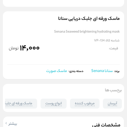
ماسک ورقه ای جلبک دریایی سنانا
Senana Seaweed brightening hydrating mask
شناسه کالا:
VP-134
14,000
تومان
قیمت:
سنانا Senana
ماسک صورت
برند:
دسته بندی:
برچسب ها
آبرسان
مرطوب کننده
انواع پوست
ماسک ورقه ای جلبک در
بیشتر
مشخصات فنی