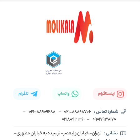
اینستاگرام
واتساپ
تلگرام
شماره تماس :
88898706_021
-
۰۲۱-۸۸۹۰۹۲۸۸
-
02188912136
-
۰۹۰۱۷۹۳۸۱۷۰
نشانی :
تهران- خیابان ولیعصر- نرسیده به خیابان مطهری-