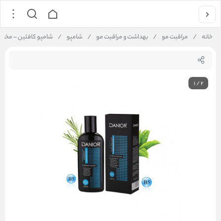
خانه
/
مراقبت مو
/
بهداشت و مراقبت مو
/
شامپو
/
شامپو کافئین – مخصوص م
1
/
2