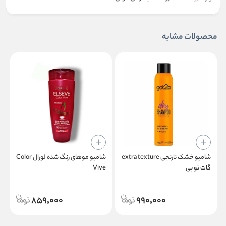
محصولات مشابه
شامپو خشک نارنجی extra texture
شامپو موهای رنگ شده لورال Color
ش
گات تو بی
Vive
تو
859,000
990,000