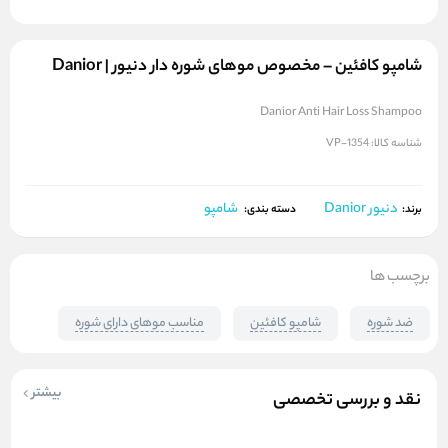
شامپو کافئین – مخصوص موهای شوره دار دنیور | Danior
Danior Anti Hair Loss Shampoo
شناسه کالا:
VP-1354
دنیور Danior
شامپو
برند:
دسته بندی:
برچسب ها
ضد شوره
شامپو کافئین
مناسب موهای دارای شوره
بیشتر
نقد و بررسی تخصصی