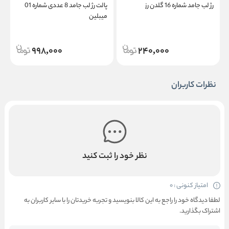
رژ لب جامد شماره 16 گلدن رز
پالت رژ لب جامد 8 عددی شماره 01
ر
میبلین
998,000
240,000
نظرات کاربران
نظر خود را ثبت کنید
امتیاز کنونی : 0
لطفا دیدگاه خود را راجع به این کالا بنویسید و تجربه خریدتان را با سایر کاربران به
اشتراک بگذارید.