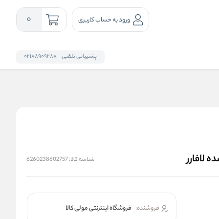
0
ورود به حساب کاربری
پشتیبانی تلفنی
02188909288
 لافارر
شناسه کالا:
6260238602757
فروشنده:
فروشگاه اینترنتی مولی کالا