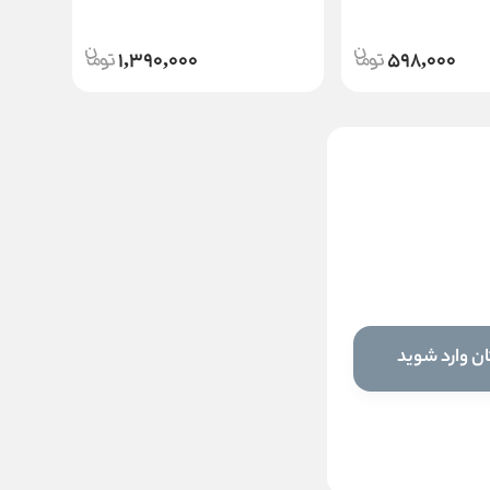
1,390,000
598,000
شامپو بدون سولفات مناسب
موهای کراتین و رنگ شده لافارر
ناموجود
این کالا فعلا موجود نیست اما می‌توانید
ن وارد شوید
زنگوله را بزنید تا به محض موجود شدن، به
شما خبر دهیم
موجود شد خبرم کن