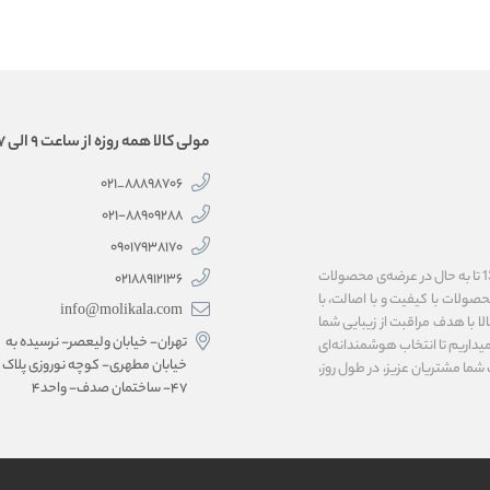
مولی کالا همه روزه از ساعت 9 الی 17 همراه شماست.
88898706_021
۰۲۱-۸۸۹۰۹۲۸۸
۰۹۰۱۷۹۳۸۱۷۰
فروشگاه اینترنتی مولی‌کالا، به پاس اعتماد شما همراهان گرامی، فعالیت خود را از سال 1399 تا به حال در عرضه‌ی محصولات
02188912136
 محصولات با کیفیت و با اصالت، با
info@molikala.com
لا با هدف مراقبت از زیبایی شما
تهران- خیابان ولیعصر- نرسیده به
یداریم تا انتخاب هوشمندانه‌ای
خیابان مطهری- کوچه نوروزی پلاک
ما مشتریان عزیز، در طول روز،
۴۷- ساختمان صدف- واحد۴