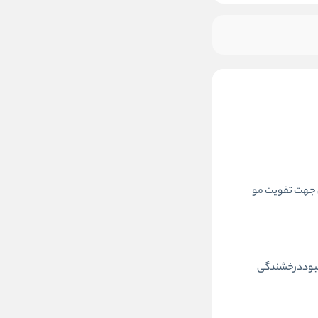
نه مو، کافئین جهت تقویت مو
بهبوددرخشندگی