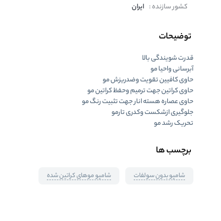
کشور سازنده :
ایران
توضیحات
قدرت شویندگی بالا
آبرسانی واحیا مو
حاوی کافیین تقویت وضدریزش مو
حاوی کراتین جهت ترمیم وحفظ کراتین مو
حاوی عصاره هسته انار جهت تثبیت رنگ مو
جلوگیری ازشکست وکدری تارمو
تحریک رشد مو
برچسب ها
شامپو بدون سولفات
شامپو موهای کراتین شده