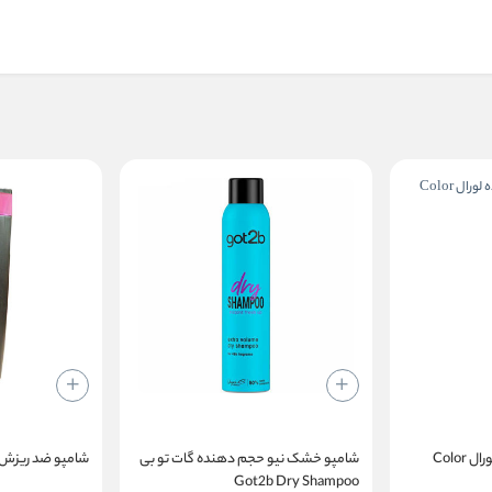
شامپو موهای رنگ شده لورال Color
شامپو خشک نیو حجم دهنده گات تو بی
شامپو ضد ریزش لورال renc
Got2b Dry Shampoo