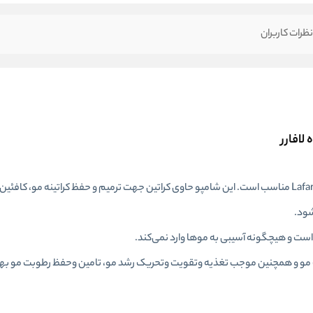
ظرات کاربران
افارر
شامپو بدون سولفات لافارر مناسب موهای کراتین و رنگ شده Lafarrerr مناسب است. این شامپو حاوی کراتین جهت ترمیم و حفظ کراتی
شود.
است و هیچگونه آسیبی به موها وارد نمی‌کند.
رنگ مو و همچنین موجب تغذیه وتقویت وتحریک رشد مو، تامین وحفظ رطوبت مو 