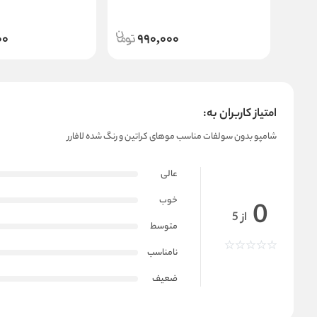
00
990,000
امتیاز کاربران به:
شامپو بدون سولفات مناسب موهای کراتین و رنگ شده لافارر
عالی
خوب
0
از 5
متوسط
نامناسب
ضعیف