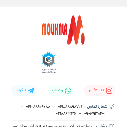
اینستاگرام
واتساپ
تلگرام
شماره تماس :
88898706_021
-
۰۲۱-۸۸۹۰۹۲۸۸
-
02188912136
-
۰۹۰۱۷۹۳۸۱۷۰
نشانی :
تهران- خیابان ولیعصر- نرسیده به خیابان مطهری-