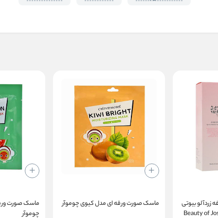
ه زردآلو بیوتی
ماسک صورت ورقه ای مدل کیوی چوموآر
ماسک صورت ورقه
Beauty of Joseon
چوموآر