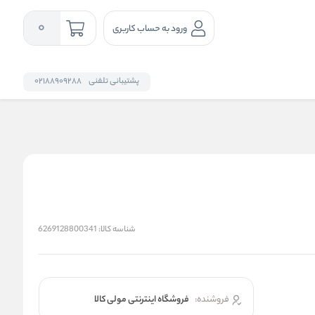
0
ورود به حساب کاربری
پشتیبانی تلفنی
02188909288
شناسه کالا:
6269128800341
فروشنده:
فروشگاه اینترنتی مولی کالا