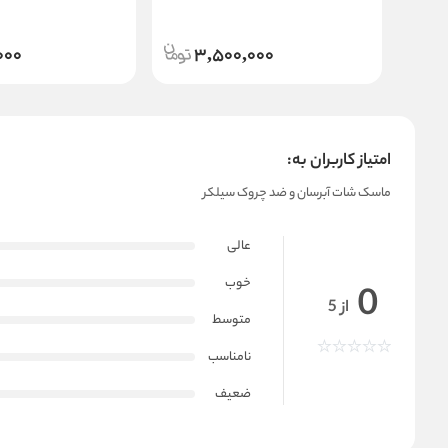
Blossom Peeling Gel
Refreshing Pore Mask
000
3,500,000
امتیاز کاربران به:
ماسک شات آبرسان و ضد چروک سیلکر
عالی
خوب
0
از 5
متوسط
نامناسب
ضعیف