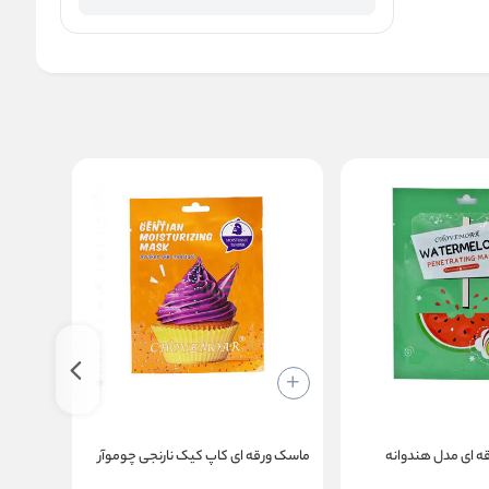
جدید
 ای مدل هندوانه
ماسک ورقه ای کاپ کیک نارنجی چوموآر
براش م