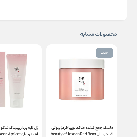
محصولات مشابه
جدید
ماسک جمع کننده منافذ لوبیا قرمز بیوتی
ژل لایه بردار پیلینگ شکوف
اف جوسان beauty of Joseon Red Bean
اف جوسان  Apricot