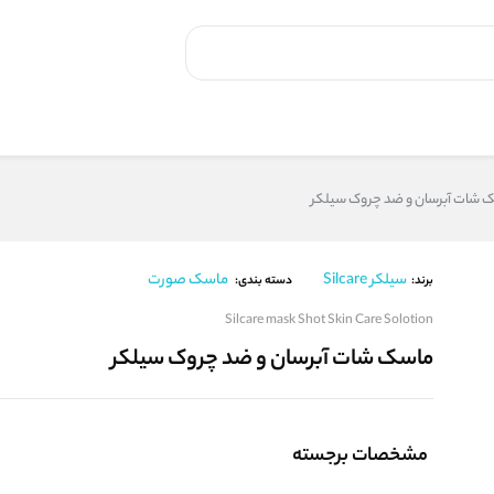
 شات آبرسان و ضد چروک سیلکر
سیلکر Silcare
ماسک صورت
برند:
دسته بندی:
Silcare mask Shot Skin Care Solotion
ماسک شات آبرسان و ضد چروک سیلکر
مشخصات برجسته