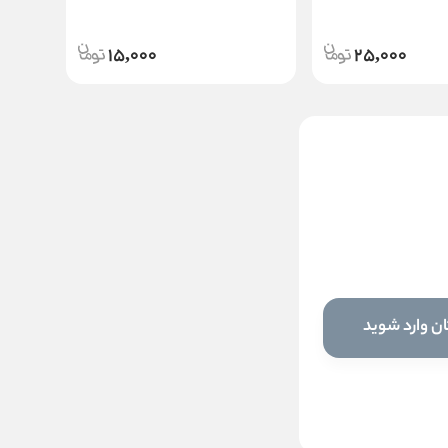
15,000
25,000
ماسک شات آبرسان و ضد
چروک سیلکر
ناموجود
ن وارد شوید
این کالا فعلا موجود نیست اما می‌توانید
زنگوله را بزنید تا به محض موجود شدن، به
شما خبر دهیم