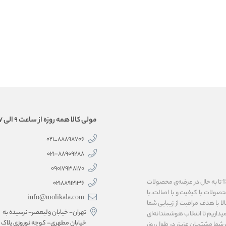
مولی کالا همه روزه از ساعت 9 الی 17 همراه شماست.
88898706_021
۰۲۱-۸۸۹۰۹۲۸۸
۰۹۰۱۷۹۳۸۱۷۰
فروشگاه اینترنتی مولی‌کالا، به پاس اعتماد شما همراهان گرامی، فعالیت خود را از سال 1399 تا به حال در عرضه‌ی محصولات
02188912136
 محصولات با کیفیت و با اصالت، با
info@molikala.com
لا با هدف مراقبت از زیبایی شما
تهران- خیابان ولیعصر- نرسیده به
یداریم تا انتخاب هوشمندانه‌ای
خیابان مطهری- کوچه نوروزی پلاک
ما مشتریان عزیز، در طول روز،