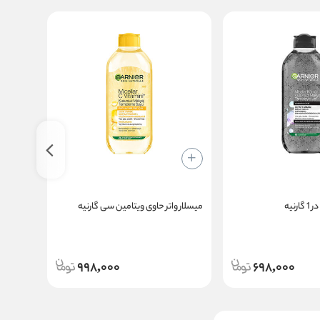
میسلار واتر حاوی ویتامین سی گارنیه
میسلارو
998,000
698,000