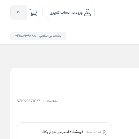
0
ورود به حساب کاربری
پشتیبانی تلفنی
02188909288
شناسه کالا:
871090871077
فروشنده:
فروشگاه اینترنتی مولی کالا