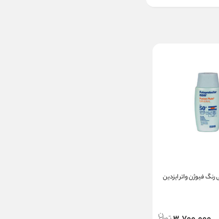
رنگ فیوژن واتر ایزدین