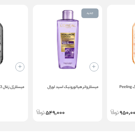
جدید
میسلارواتر لایه بردار پیلینگ Peeling
میسلار واتر هیالورونیک اسید لورال
میسلار ژل زغال 3 در 1 گارنیه
549,000
950,0