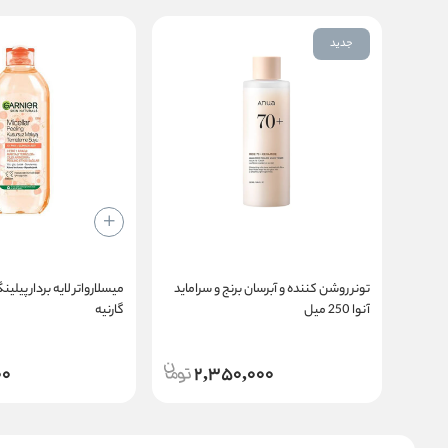
جدید
تونر روشن کننده و آبرسان برنج و سراماید
آنوا 250 میل
گارنیه
00
2,350,000