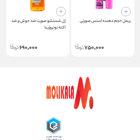
ریمل حجم دهنده اسنس صورتی
ژل‌ شستشو صورت ضد جوش و ضد
ت
آکنه نوتروژینا
690,000
750,000