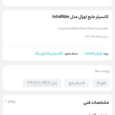
کانسیلر مایع لورال مدل Infaillible
Loreal Infaillible More Than Concealer
شناسه کالا:
VP-168
لورال Loreal
کانسیلر و کانتورینگ
برند:
دسته بندی:
برچسب ها
کاور بالا
کانسیلر مایع
مدل INFAILLOBLE
بیشتر
مشخصات فنی