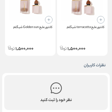
کانتور مایع terracotta شیگلم
کانتور مایع Golden sun شیگلم
پ
1,500,000
1,500,000
نظرات کاربران
نظر خود را ثبت کنید