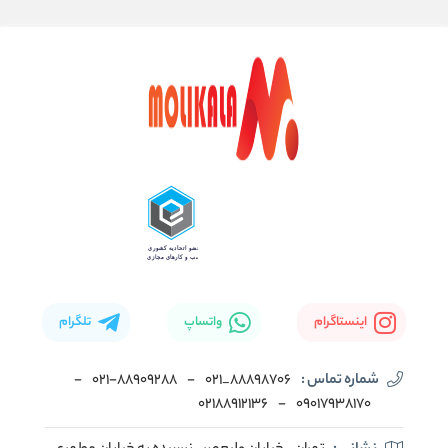
اینستاگرام
واتساپ
تلگرام
شماره تماس :
88898706_021
-
۰۲۱-۸۸۹۰۹۲۸۸
-
02188912136
-
۰۹۰۱۷۹۳۸۱۷۰