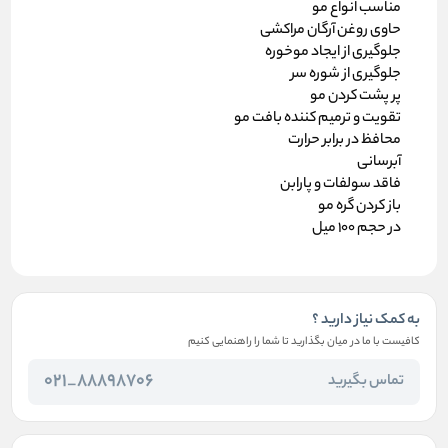
مناسب انواع مو
حاوی روغن آرگان مراکشی
جلوگیری از ایجاد موخوره
جلوگیری از شوره سر
پر پشت کردن مو
تقویت و ترمیم کننده بافت مو
محافظ در برابر حرارت
آبرسانی
فاقد سولفات و پارابن
باز کردن گره مو
در حجم 100 میل
به کمک نیاز دارید ؟
کافیست با ما در میان بگذارید تا شما را راهنمایی کنیم
88898706_021
تماس بگیرید