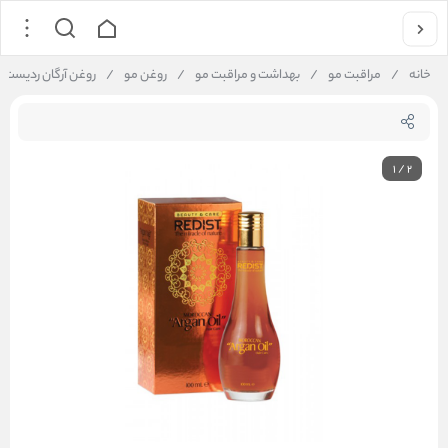
خانه
/
مراقبت مو
/
بهداشت و مراقبت مو
/
روغن مو
/
روغن آرگان ردیست – منا
1
/
2