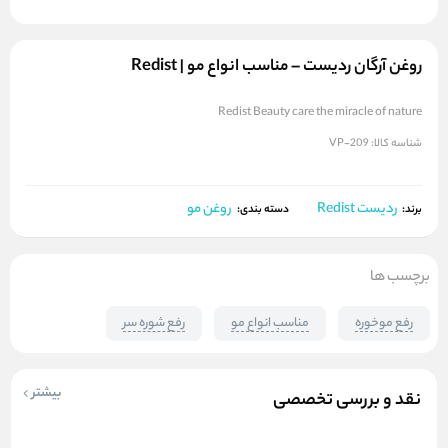
روغن آرگان ردیست – مناسب انواع مو | Redist
Redist Beauty care the miracle of nature
شناسه کالا:
VP-209
ردیست Redist
روغن مو
برند:
دسته بندی:
برچسب ها
رفع موخوره
مناسب انواع مو
رفع شوره سر
بیشتر
نقد و بررسی تخصصی