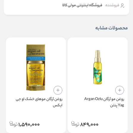
فروشنده:
فروشگاه اینترنتی مولی کالا
محصولات مشابه
روغن مو آرگان Argan Ozlu
روغن آرگان موهای خشک او جی‌
ر
Yag پنتن
ایکس
1,590,000
849,000