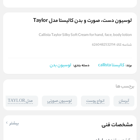
لوسیون دست، صورت و بدن کالیستا مدل Taylor
Callista Taylor Silky Soft Cream for hand, face, body lotion
شناسه کالا:
6260482532114
کالیستا callista
لوسیون بدن
برند:
دسته بندی:
برچسب ها
آبرسان
انواع پوست
لوسیون صورتی
مدل TAYLOR
بیشتر
مشخصات فنی