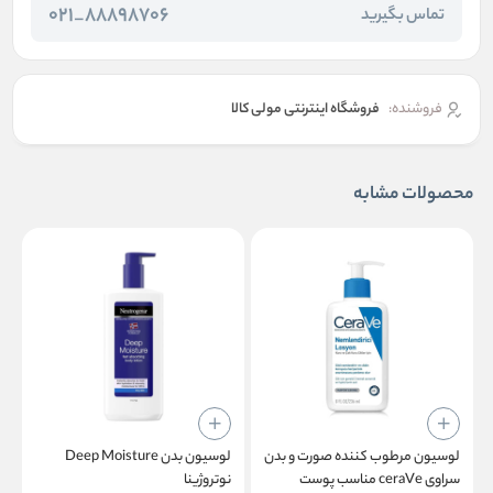
88898706_021
تماس بگیرید
فروشنده:
فروشگاه اینترنتی مولی کالا
محصولات مشابه
لوسیون مرطوب کننده صورت و بدن
لوسیون بدن Deep Moisture
ل
سراوی ceraVe مناسب پوست
نوتروژینا
ج