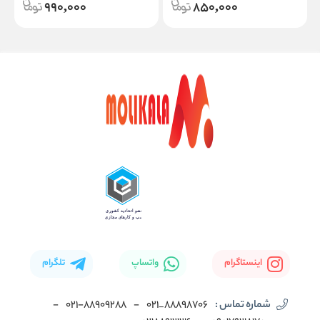
990,000
850,000
اینستاگرام
واتساپ
تلگرام
شماره تماس :
88898706_021
-
۰۲۱-۸۸۹۰۹۲۸۸
-