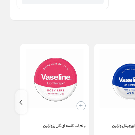
ورجینال وازلین
بالم لب کاسه ای گل رز وازلین
بالم لب تمش