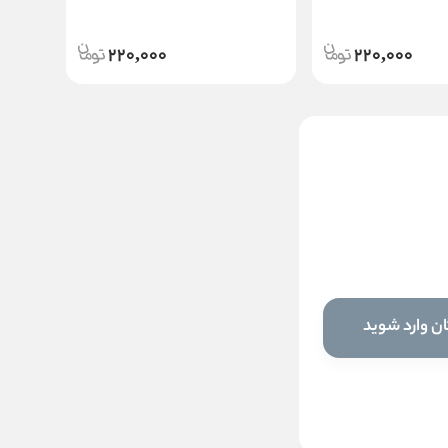
220,000
220,000
بالم لب ترمیم کننده
نئودرم
ناموجود
ن وارد شوید
این کالا فعلا موجود نیست اما می‌توانید
زنگوله را بزنید تا به محض موجود شدن، به
شما خبر دهیم