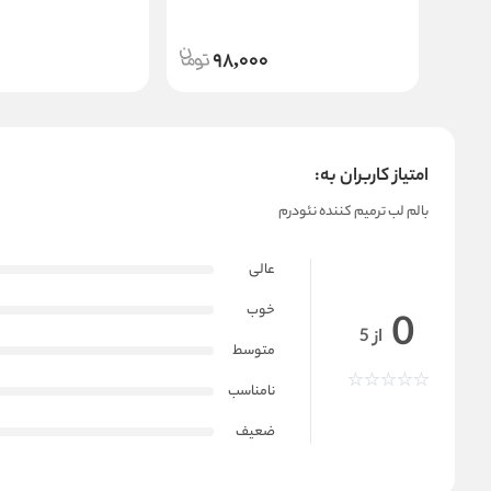
98,000
امتیاز کاربران به:
بالم لب ترمیم کننده نئودرم
عالی
خوب
0
از 5
متوسط
نامناسب
ضعیف