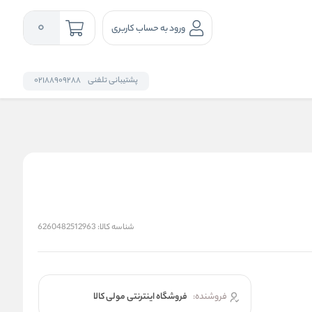
0
ورود به حساب کاربری
پشتیبانی تلفنی
02188909288
شناسه کالا:
6260482512963
فروشنده:
فروشگاه اینترنتی مولی کالا