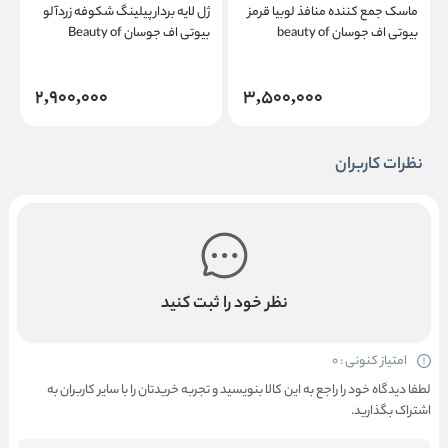
م
ماسک جمع کننده منافذ لوبیا قرمز
ژل لایه بردار پیلینگ شکوفه زردآلو
چ
بیوتی اف جوسان beauty of
بیوتی اف جوسان Beauty of
Joseon Apricot Blossom Peeling
Joseon Red Bean Refreshing
Gel
Pore Mask
2,900,000
3,500,000
نظرات کاربران
نظر خود را ثبت کنید
امتیاز کنونی : 0
لطفا دیدگاه خود را راجع به این کالا بنویسید و تجربه خریدتان را با سایر کاربران به
اشتراک بگذارید.