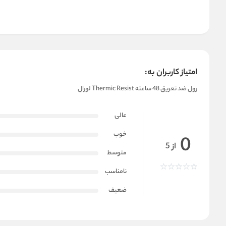
امتیاز کاربران به:
رول ضد تعریق 48 ساعته Thermic Resist لورال
عالی
خوب
0
از 5
متوسط
نامناسب
ضعیف