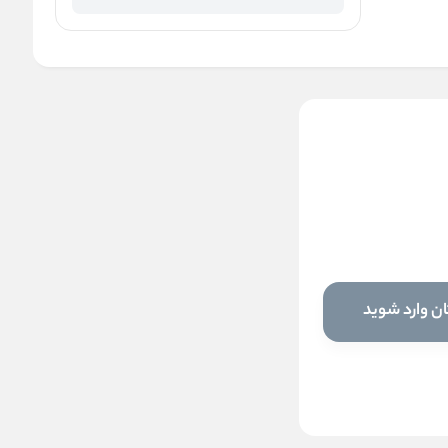
رول ضد تعریق 48 ساعته
Thermic Resist لورال
ناموجود
این کالا فعلا موجود نیست اما می‌توانید
ن وارد شوید
زنگوله را بزنید تا به محض موجود شدن، به
شما خبر دهیم
موجود شد خبرم کن