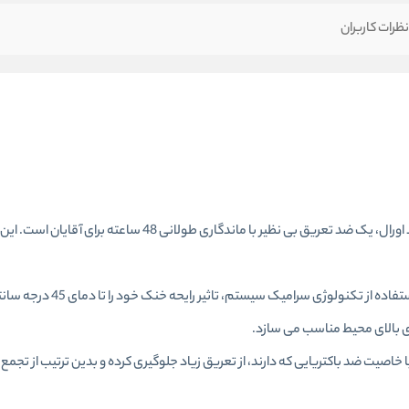
ظرات کاربران
رول ضد تعریق 48 ساعته Thermic Resist لورال Loreal تولید برند اورال، یک ضد تعریق بی نظیر با مان
به علاوه خاصیت منحصر به فرد ترمیک رزیست موجب گردیده تا با اس
ای بالای محیط مناسب می سازد.
کیبات ارول ضد تعریق 48 ساعته Thermic Resist لورال Loreal با خاصیت ضد باکتریایی که دارند، از تعریق زیاد جلوگیری کرده و بدین ترت