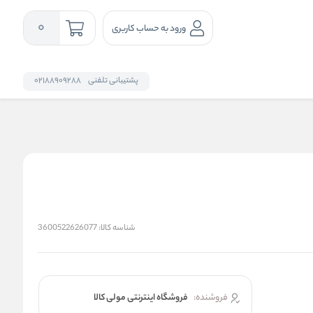
0
ورود به حساب کاربری
پشتیبانی تلفنی
02188909288
شناسه کالا:
3600522626077
فروشنده:
فروشگاه اینترنتی مولی کالا