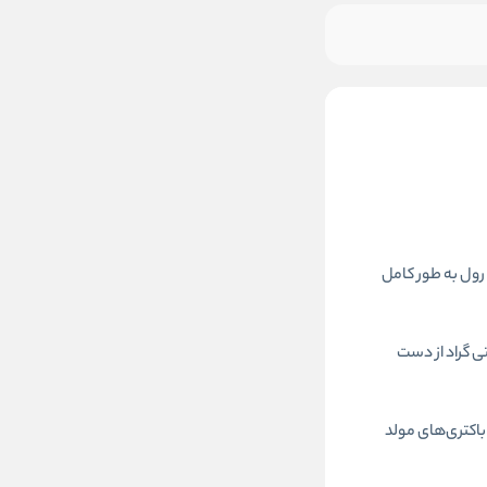
دگاری طولانی 48 ساعته برای آقایان است. این رول به طور کامل
تفاده از تکنولوژی سرامیک سیستم، تاثیر رایحه خنک خود را تا دمای 45 درجه سانتی گراد از دست
یب از تجمع باکتری‌های مولد