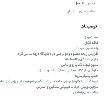
حجم :
50 میل
مناسب برای :
آقایان
توضیحات
ضد تعریق
فاقد الکل
رایحه قوی مردانه
افزایش رایحه مطبوع و موثر حتی در دمای 45 درجه سانتی گراد
دارای ماندگاری
48 ساعته
بدون ایجاد لک بر روی لباس
جلوگیری از تکثیر میکروب های مولد بوی عرق
جذب بسیار سریع
بهره گیری از تکنولوژی قوی جاذب جهت‌جلوگیری ازمرطوب شدن زیربغل لب
درحین ورزش، حرکات فیزیکی سنگین و استرس
مناسب برای آقایان