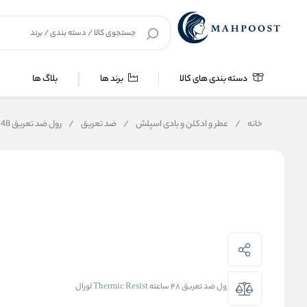
دسته بندی های کالا
برند ها
بلاگ ها
خانه
/
عطر و ادکلن و بادی اسپلش
/
ضد تعریق
/
رول ضد تعریق 48 ساعته Thermic Resist لورال