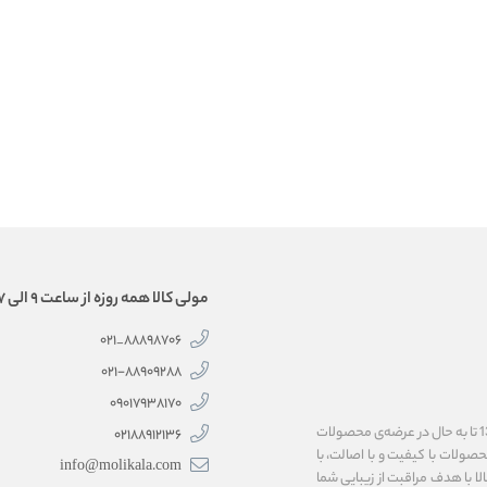
مولی کالا همه روزه از ساعت 9 الی 17 همراه شماست.
88898706_021
۰۲۱-۸۸۹۰۹۲۸۸
۰۹۰۱۷۹۳۸۱۷۰
فروشگاه اینترنتی مولی‌کالا، به پاس اعتماد شما همراهان گرامی، فعالیت خود را از سال 1399 تا به حال در عرضه‌ی محصولات
02188912136
 محصولات با کیفیت و با اصالت، با
info@molikala.com
لا با هدف مراقبت از زیبایی شما