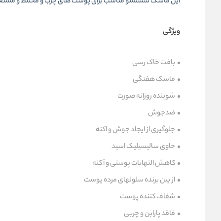
این ماسک شستشو مناسب برای پوست های چرب و مختلط و مستع
ویژگی
بافت خاک رسی
ماسک هفتگی
شوینده روزانه صورت
ضدجوش
جلوگیری از ایجاد جوش و اکنه
حاوی سالیسیلیک اسید
کاهش التهابات پوستی و آکنه
از بین برنده سلولهای مرده پوست
شفاف کننده پوست
فاقد پارابن و چربی