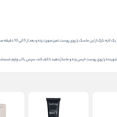
برای استفاده این محصول به عنوان ماسک، هفته ای یک الی دوبار، یک لایه نا
 شوینده را روی پوست خیس زده و ماساژ دهید تا کف کند، سپس با آب ولرم شستش