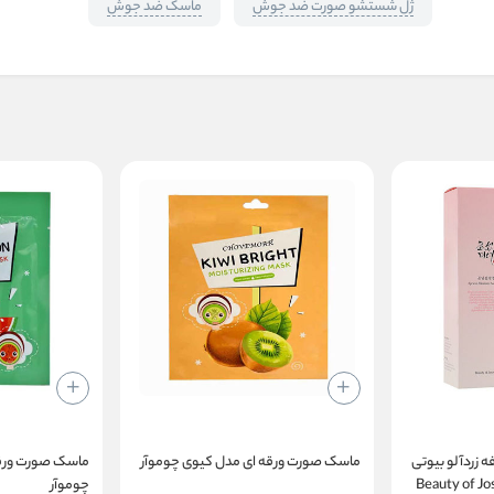
ژل شستشو صورت ضد جوش
ماسک ضد جوش
ه زردآلو بیوتی
ماسک صورت ورقه ای مدل کیوی چوموآر
ماسک صورت ورقه
Beauty of Joseon
چوموآر