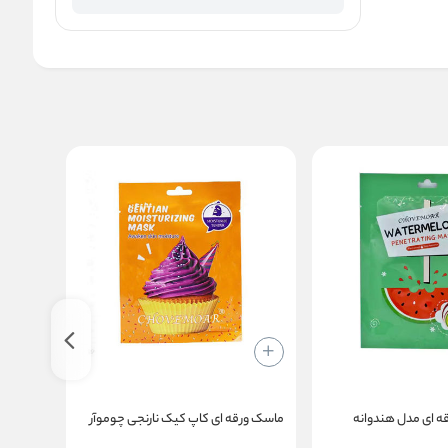
جدید
 ای مدل هندوانه
ماسک ورقه ای کاپ کیک نارنجی چوموآر
براش م