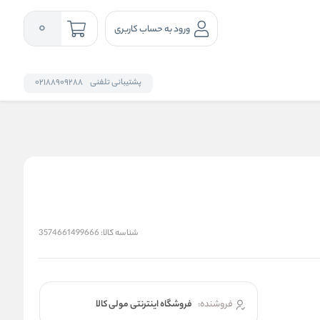
0
ورود به حساب کاربری
پشتیبانی تلفنی
02188909288
شناسه کالا:
3574661499666
فروشنده:
فروشگاه اینترنتی مولی کالا