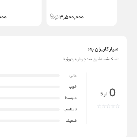
Blossom Peeling Gel
Refreshing Pore Mask
000
3,500,000
امتیاز کاربران به:
ماسک شستشوی ضد جوش نوتروژینا
عالی
خوب
0
از 5
متوسط
نامناسب
ضعیف