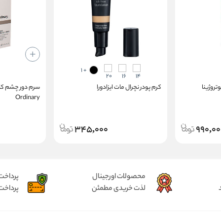
+ 1
تروژینا
کرم پودر نچرال مات ایزادورا
سرم دور چشم کاف
Ordinary
345,000
990,00
محصولات اورجینال
پرداخت
لذت خریدی مطمئن
پرداخت