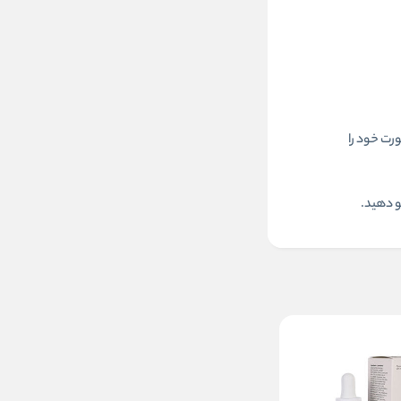
زک از این ماسک را روی پوست تمیز صورت زده و بعد از 5 الی 10 دقیقه صورت خود را
و دهید.