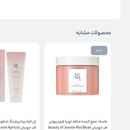
محصولات مشابه
جدید
ماسک جمع کننده منافذ لوبیا قرمز بیوتی
ژل لایه بردار پیلینگ شکوف
اف جوسان beauty of Joseon Red Bean
اف جوسان  Apricot