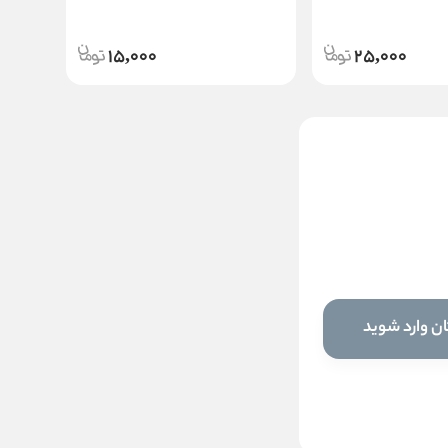
15,000
25,000
ماسک شستشوی ضد
جوش نوتروژینا
ناموجود
ن وارد شوید
این کالا فعلا موجود نیست اما می‌توانید
زنگوله را بزنید تا به محض موجود شدن، به
شما خبر دهیم