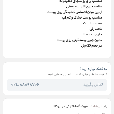
مناسب برای پوستهای دهیدراته
مناسب برای التهاب پوستی
از بین بردن احساس کشیدگی روی پوست
مناسب پوست خشک و کم اب
ضد حساسیت
بافت ژلی
دارای جذب بالا
بدون چربی و سنگینی روی پوست
در حجم 25 میل
به کمک نیاز دارید ؟
کافیست با ما در میان بگذارید تا شما را راهنمایی کنیم
88898706_021
تماس بگیرید
فروشنده:
فروشگاه اینترنتی مولی کالا