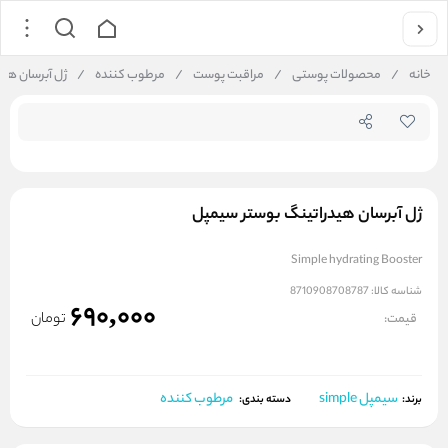
جستجو در
خانه
/
محصولات پوستی
/
مراقبت پوست
/
مرطوب کننده
/
ژل آبرسان هی
ژل آبرسان هیدراتینگ بوستر سیمپل
Simple hydrating Booster
شناسه کالا:
8710908708787
690,000
تومان
قیمت:
سیمپل simple
مرطوب کننده
برند:
دسته بندی: