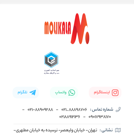
اینستاگرام
واتساپ
تلگرام
شماره تماس :
88898706_021
-
۰۲۱-۸۸۹۰۹۲۸۸
-
02188912136
-
۰۹۰۱۷۹۳۸۱۷۰
نشانی :
تهران- خیابان ولیعصر- نرسیده به خیابان مطهری-