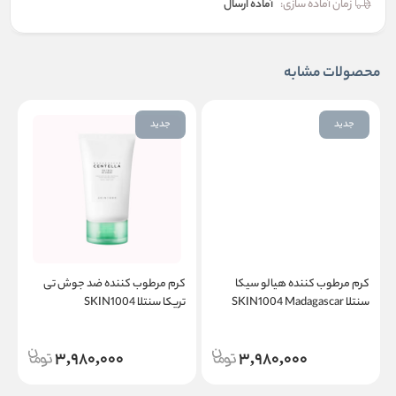
زمان آماده سازی:
آماده ارسال
محصولات مشابه
جدید
جدید
و
کرم مرطوب کننده هیالو سیکا
کرم مرطوب کننده ضد جوش تی
سنتلا SKIN1004 Madagascar
تریکا سنتلا SKIN1004
n
Madagascar Centella Tea- Trica
Centella Hyalu-Cica Moisture
B5 Cream
Cream
3,980,000
3,980,000