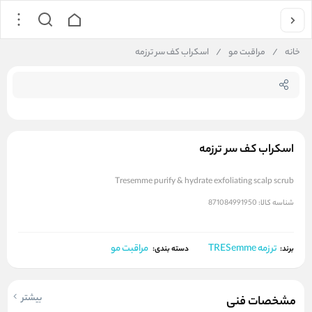
جستجو در
خانه
/
مراقبت مو
/
اسکراب کف سر ترزمه
اسکراب کف سر ترزمه
Tresemme purify & hydrate exfoliating scalp scrub
شناسه کالا:
871084991950
ترزمه TRESemme
مراقبت مو
برند:
دسته بندی:
بیشتر
مشخصات فنی