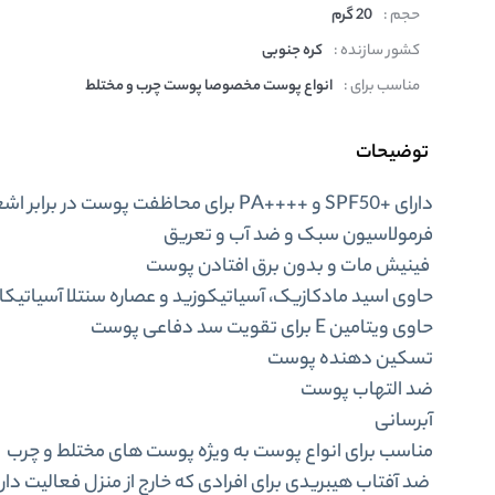
حجم :
20 گرم
کشور سازنده :
کره جنوبی
مناسب برای :
انواع پوست مخصوصا پوست چرب و مختلط
توضیحات
دارای +SPF50 و ++++PA برای محاظفت پوست در برابر اشعات UV
فرمولاسیون سبک و ضد آب و تعریق
فینیش مات و بدون برق افتادن پوست
حاوی اسید مادکازیک، آسیاتیکوزید و عصاره سنتلا آسیاتیکا
حاوی ویتامین E برای تقویت سد دفاعی پوست
تسکین دهنده پوست
ضد التهاب پوست
آبرسانی
مناسب برای انواع پوست به ویژه پوست های مختلط و چرب
ضد آفتاب هیبریدی برای افرادی که خارج از منزل فعالیت دار