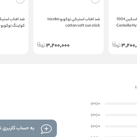
ضد افتاب استیکی سنتلا اسکین 1004
ضد افتاب استیکی توکوبو tocobo
ضد افتاب استیک
Centella Hya
cotton soft sun stick
ک
oling Sun Stick
3,200,000
3,200
)
(0
0
%
)
(0
0
%
)
(0
0
%
به حساب کاربری تا