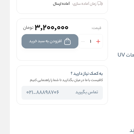
زمان آماده سازی:
آماده ارسال
3,200,000
تومان
قیمت:
افزودن به سبد خرید
به کمک نیاز دارید ؟
کافیست با ما در میان بگذارید تا شما را راهنمایی کنیم
88898706_021
تماس بگیرید
ند