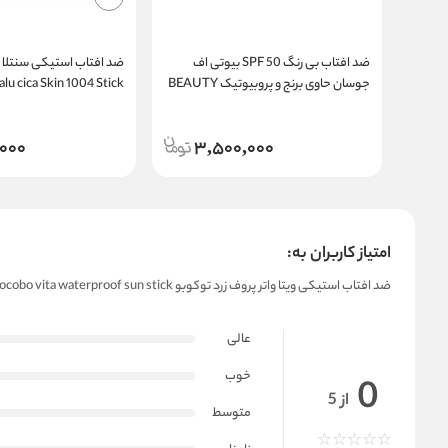
ضد افتاب بی رنگ SPF 50 بیوتی اف
جوسان حاوی برنج و پروبیوتیک BEAUTY
lu cica Skin 1004 Stick
sunscreen
OF JOSEON Relief Sun SPF 50 Rice
+Probiotics
,000
3,500,000
امتیاز کاربران به:
ضد افتاب استیکی ویتا واتر پروف زرد توکوبو tocobo vita waterproof sun stick
عالی
خوب
0
از 5
متوسط