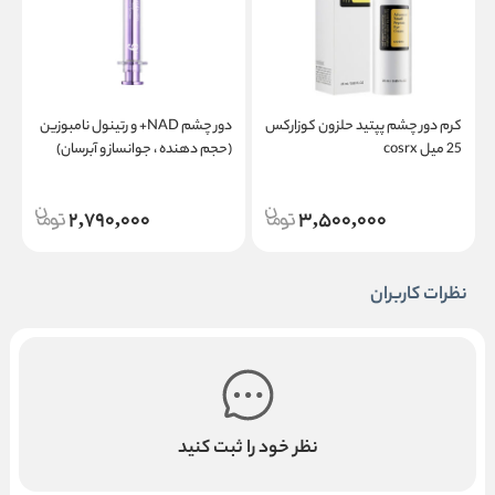
کرم دور چشم پپتید حلزون کوزارکس
دور چشم NAD+ و رتینول نامبوزین
ک
25 میل cosrx
(حجم دهنده ، جوانساز و آبرسان)
ب
2,790,000
3,500,000
نظرات کاربران
نظر خود را ثبت کنید