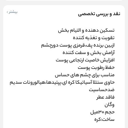
بیشتر
نقد و بررسی تخصصی
تسکین دهنده و التیام بخش
تقویت و تغذیه کننده
ازبین برنده پف،قرمزی پوست دورچشم
آرامش بخش و سفت کننده
افزایش خاصیت ارتجاعی پوست
حفظ رطوبت پوست
مناسب برای چشم های حساس
حاوی سنتلا آسیاتیکا کره ای،پپتیدها،هیالورونات سدیم
ضدحساسیت
فاقد عطر
وگان
حجم ۳۰میل
ساخت:کره