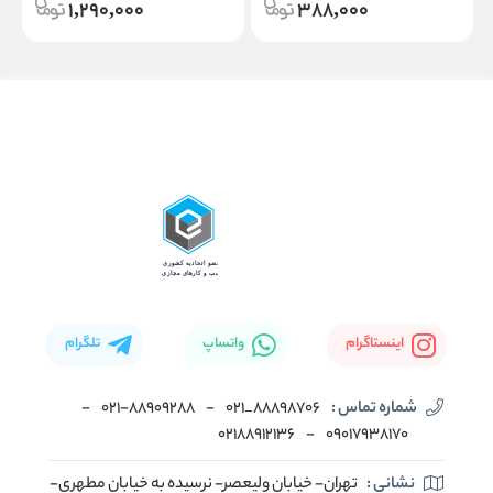
1,290,000
388,000
اینستاگرام
واتساپ
تلگرام
شماره تماس :
88898706_021
-
۰۲۱-۸۸۹۰۹۲۸۸
-
02188912136
-
۰۹۰۱۷۹۳۸۱۷۰
نشانی :
تهران- خیابان ولیعصر- نرسیده به خیابان مطهری-