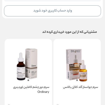
وارد حساب کاربری خود شوید
مشتریانی که از این مورد خریداری کرده اند
سرم جوانساز گلد کلاژن بالانس
سرم دور چشم کافئین اوردینری
پ
Ordinary