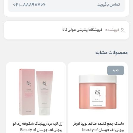
88898706_021
تماس بگیرید
فروشنده:
فروشگاه اینترنتی مولی کالا
محصولات مشابه
جدید
م
ماسک جمع کننده منافذ لوبیا قرمز
ژل لایه بردار پیلینگ شکوفه زردآلو
چ
بیوتی اف جوسان beauty of
بیوتی اف جوسان Beauty of