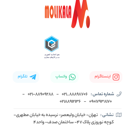
اینستاگرام
واتساپ
تلگرام
شماره تماس :
88898706_021
-
۰۲۱-۸۸۹۰۹۲۸۸
-
02188912136
-
۰۹۰۱۷۹۳۸۱۷۰
نشانی :
تهران- خیابان ولیعصر- نرسیده به خیابان مطهری-
کوچه نوروزی پلاک ۴۷- ساختمان صدف- واحد۴