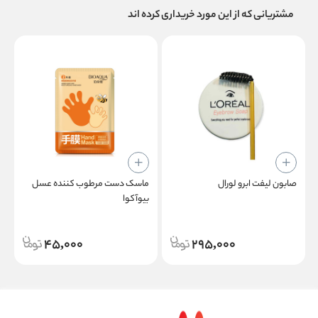
مشتریانی که از این مورد خریداری کرده اند
صابون لیفت ابرو لورال
ماسک دست مرطوب کننده عسل
بیوآکوا
g
45,000
295,000