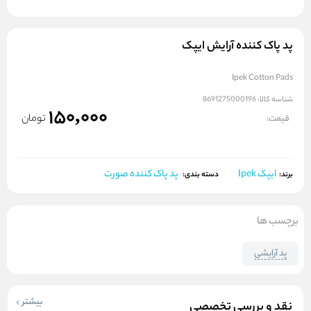
پد پاک‌ کننده آرایش ایپک
Ipek Cotton Pads
شناسه کالا:
8691275000196
150,000
تومان
قیمت:
ایپک Ipek
پد پاک کننده صورت
برند:
دسته بندی:
برچسب ها
پد آرایشی
بیشتر
نقد و بررسی تخصصی