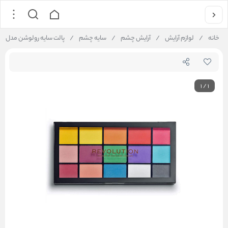
خانه
/
لوازم آرایش
/
آرایش چشم
/
سایه چشم
/
پالت سایه رولوشن مدل Marvellous Mattes
1
/
1