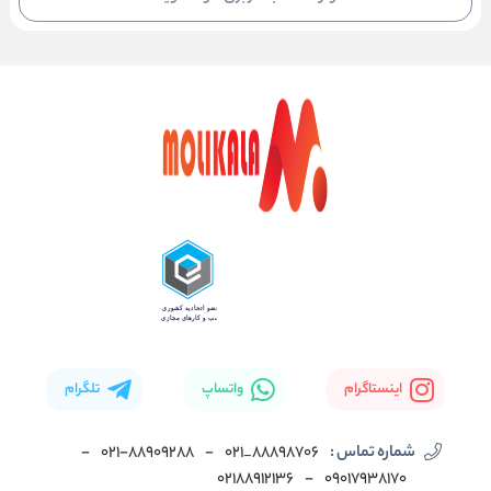
اینستاگرام
واتساپ
تلگرام
شماره تماس :
88898706_021
-
۰۲۱-۸۸۹۰۹۲۸۸
-
02188912136
-
۰۹۰۱۷۹۳۸۱۷۰