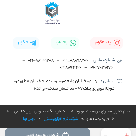
اینستاگرام
واتساپ
تلگرام
شماره تماس :
88898706_021
-
۰۲۱-۸۸۹۰۹۲۸۸
-
02188912136
-
۰۹۰۱۷۹۳۸۱۷۰
نشانی :
تهران- خیابان ولیعصر- نرسیده به خیابان مطهری-
کوچه نوروزی پلاک ۴۷- ساختمان صدف- واحد۴
تمام حقوق معنوی این سایت مربوط به سایت فروشگاه اینترنتی مولی کالا می باشد
طراحی و توسعه توسط
شرکت نرم افزاری سیژن
و
بهین آوا
افزودن به سبد خرید