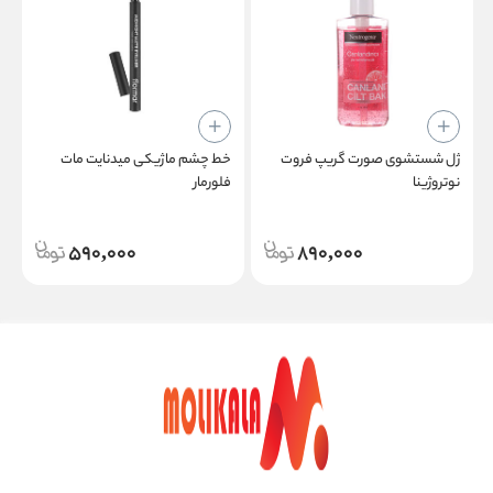
ژل شستشوی صورت گریپ‌ فروت
خط چشم ماژیکی میدنایت مات
م
نوتروژینا
فلورمار
ب
590,000
890,000