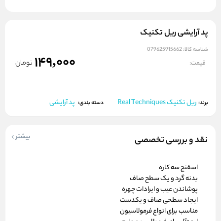
پد آرایشی ریل تکنیک
شناسه کالا:
079625915662
149,000
تومان
قیمت:
ریل تکنیک Real Techniques
پد آرایشی
برند:
دسته بندی:
بیشتر
نقد و بررسی تخصصی
اسفنج سه کاره
بدنه گرد و یک سطح صاف
پوشاندن عیب و ایرادات چهره
ایجاد سطحی صاف و یکدست
مناسب برای انواع فرمولاسیون