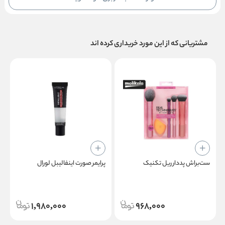
مشتریانی که از این مورد خریداری کرده اند
ست‌براش پددار ریل تکنیک
پرایمر صورت اینفالیبل لورال
ل
1,980,000
968,000