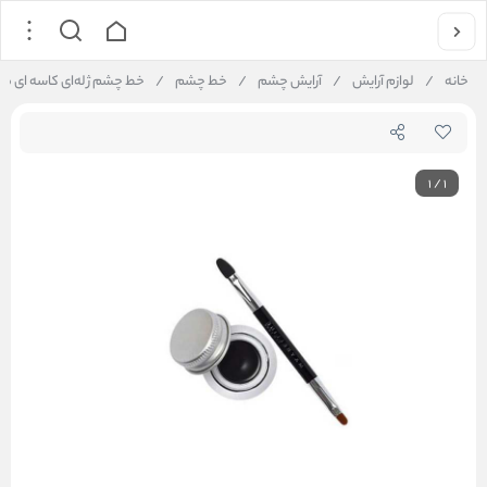
خانه
/
لوازم آرایش
/
آرایش چشم
/
خط چشم
/
خط چشم ژله‌ای کاسه ای می
1
/
1