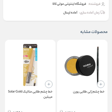
فروشنده:
فروشگاه اینترنتی مولی کالا
زمان آماده سازی:
آماده ارسال
محصولات مشابه
خط چشم ژلی طلایی یورن
خط چشم طلایی متالیک Solar Gold
خ
میبلین
ف