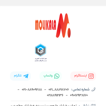
اینستاگرام
واتساپ
تلگرام
شماره تماس :
88898706_021
-
۰۲۱-۸۸۹۰۹۲۸۸
-
02188912136
-
۰۹۰۱۷۹۳۸۱۷۰