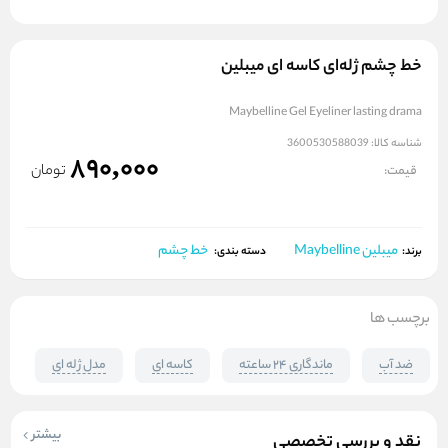
خط چشم ژله‌ای کاسه ای میبلین
Maybelline Gel Eyeliner lasting drama
شناسه کالا:
3600530588039
890,000
تومان
قیمت:
میبلین Maybelline
خط چشم
برند:
دسته بندی:
برچسب ها
ضد آب
ماندگاری ۲۴ ساعته
کاسه ای
مدل ژله ای
بیشتر
نقد و بررسی تخصصی