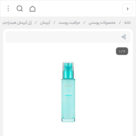
خانه
/
محصولات پوستی
/
مراقبت پوست
/
آبرسان
/
ژل آبرسان هیدراجن
1
/
2