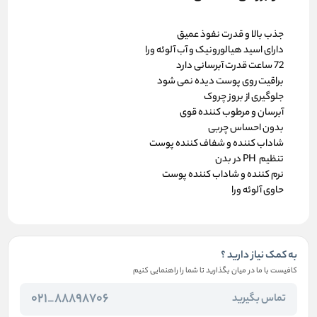
جذب بالا و قدرت نفوذ عمیق
دارای اسید هیالورونیک و آب آلوئه ورا
72 ساعت قدرت آبرسانی دارد
براقیت روی پوست دیده نمی شود
جلوگیری از بروز چروک
آبرسان و مرطوب کننده قوی
بدون احساس چربی
شاداب کننده و شفاف کننده پوست
تنظیم PH در بدن
نرم کننده و شاداب کننده پوست
حاوی آلوئه ورا
به کمک نیاز دارید ؟
کافیست با ما در میان بگذارید تا شما را راهنمایی کنیم
88898706_021
تماس بگیرید