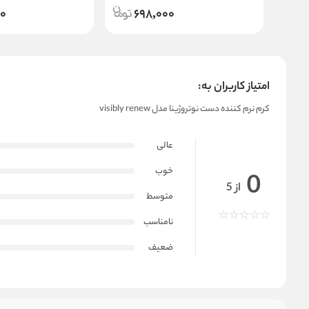
00
698,000
امتیاز کاربران به:
کرم نرم کننده دست نوتروژینا مدل visibly renew
عالی
خوب
0
از 5
متوسط
نامناسب
ضعیف