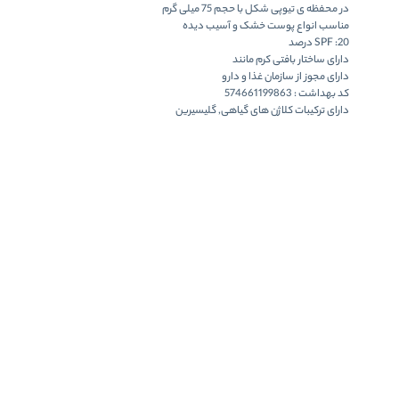
در محفظه ی تیوپی شکل با حجم 75 میلی گرم
مناسب انواع
پوست خشک و آسیب دیده
20 درصد
SPF :
دارای ساختار بافتی کرم مانند
دارای مجوز از سازمان غذا و دارو
کد بهداشت : 574661199863
دارای ترکیبات
کلاژن های گیاهی, گلیسیرین