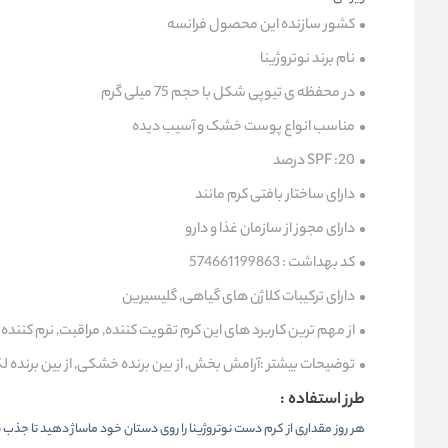
کشور سازنده این محصول فرانسه
نام برند نوتروژینا
در محفظه ی تیوپی شکل با حجم 75 میلی گرم
مناسب انواع
پوست خشک و آسیب دیده
20 درصد
SPF :
دارای ساختار بافتی کرم مانند
دارای مجوز از سازمان غذا و دارو
کد بهداشت : 574661199863
دارای ترکیبات
کلاژن های گیاهی, گلیسیرین
از مهم ترین کاربرد های این کرم
تقویت کننده,
مراقبت, نرم کننده
توضیحات بیشتر :
آرامش بخش, از بین برنده خشکی, از بین برنده 
طرز استفاده :
هر روز مقداری از کرم دست نوتروژینا را روی دستان خود ماساژ دهید تا جذب