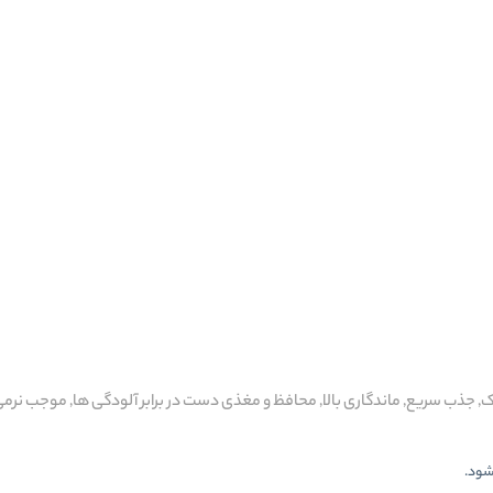
لک, جذب سریع, ماندگاری بالا, محافظ و مغذی دست در برابر آلودگی ها, موجب نرم
 شود.