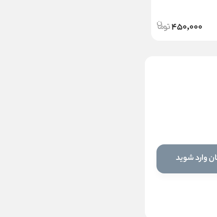
450,000
ژل فیکساتور ابرو فلورمار
Flormar
ناموجود
ن وارد شوید
این کالا فعلا موجود نیست اما می‌توانید
زنگوله را بزنید تا به محض موجود شدن، به
شما خبر دهیم