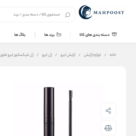
دسته بندی های کالا
برند ها
بلاگ ها
خانه
/
لوازم آرایش
/
آرایش ابرو
/
ژل ابرو
/
ژل فیکساتور ابرو فلورمار rmar