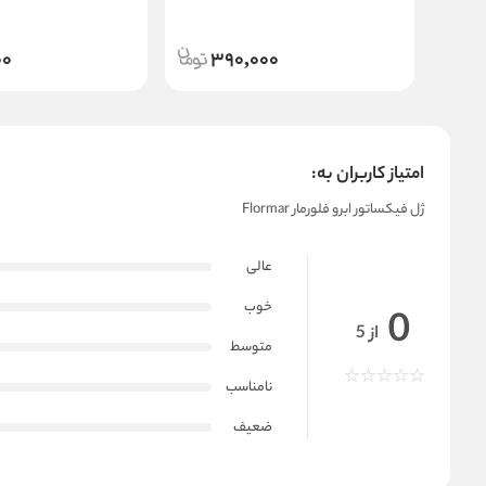
00
390,000
امتیاز کاربران به:
ژل فیکساتور ابرو فلورمار Flormar
عالی
خوب
0
از 5
متوسط
نامناسب
ضعیف