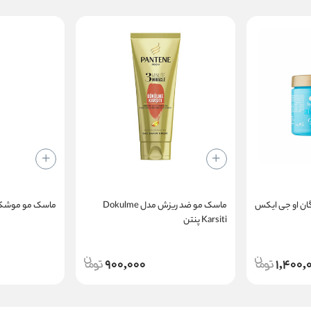
گان او جی ایکس
ماسک مو ضد ریزش مدل Dokulme
ماسک مو موشکی
Karsiti پنتن
900,000
1,400,