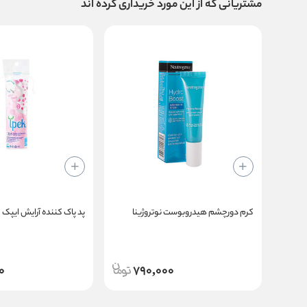
مشتریانی که از این مورد خریداری کرده اند
آبرسان قوی پوست مو
ترمیم دهنده و حالت دهنده مو
ضد وز
حاوی روغن آرگان
تغذیه کننده ریشه و ساقه ی مو
نرم کننده موهای خشک
مناسب مو های فر و مجعد
حجم 300 میل
کرم دورچشم هیدروبوست نوتروژینا
پد پاک‌ کننده آرایش ایپک
روش مصرف
بعد از اینکه از حمام بیرون آمدید مقدار مناسبی از این ماسک را ب
0
790,000