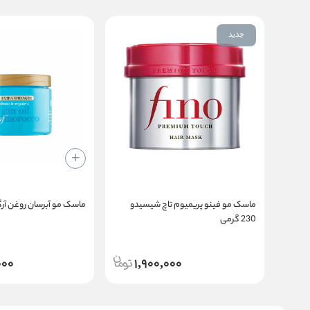
جدید
ماسک مو فینو پریمیوم تاچ شیسیدو
ماسک مو آبرسان روغن آر
230 گرمی
000
1,900,000