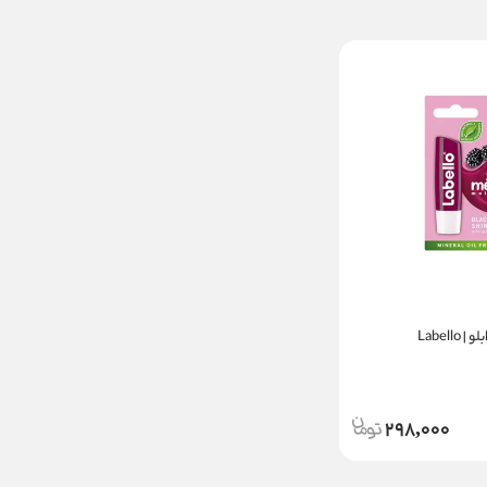
Labell
298,000