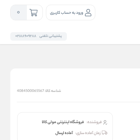
0
ورود به حساب کاربری
پشتیبانی تلفنی
02188909288
شناسه کالا:
4084500065567
فروشنده:
فروشگاه اینترنتی مولی کالا
زمان آماده سازی:
آماده ارسال