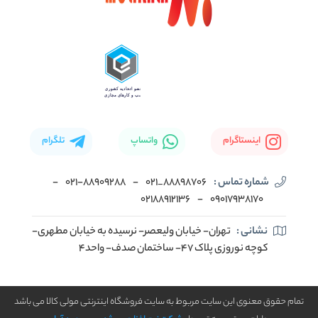
اینستاگرام
واتساپ
تلگرام
شماره تماس :
88898706_021
-
۰۲۱-۸۸۹۰۹۲۸۸
-
02188912136
-
۰۹۰۱۷۹۳۸۱۷۰
نشانی :
تهران- خیابان ولیعصر- نرسیده به خیابان مطهری-
کوچه نوروزی پلاک ۴۷- ساختمان صدف- واحد۴
تمام حقوق معنوی این سایت مربوط به سایت فروشگاه اینترنتی مولی کالا می باشد