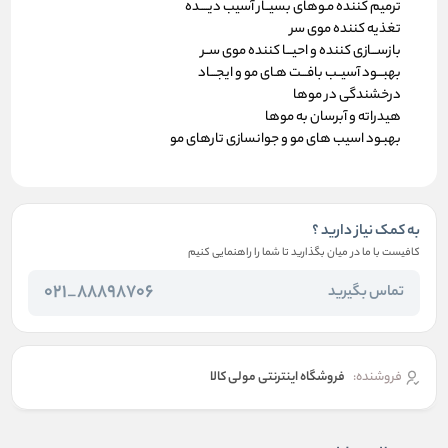
ترمیم کننده مـوهای بسیــار آسیب دیــــده
تغذیه کننده موی سر
بازســـازی کننده و احیـــا کننده موی ســر
بهبـــود آسیــب بافـــت هـای مو و ایجـــاد
درخشندگی در موها
هیدراته و آبرسان به موها
بهبـود اسیب های مو و جوانسازی تارهای مو
به کمک نیاز دارید ؟
کافیست با ما در میان بگذارید تا شما را راهنمایی کنیم
88898706_021
تماس بگیرید
فروشنده:
فروشگاه اینترنتی مولی کالا