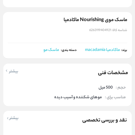
ماسک موی Nourishing ماکادمیا
شناسه کالا:
6263119404921
ماکادمیا macadamia
ماسک مو
برند:
دسته بندی:
بیشتر
مشخصات فنی
حجم :
500 میل
مناسب برای :
موهای شکننده و آسیب دیده
بیشتر
نقد و بررسی تخصصی