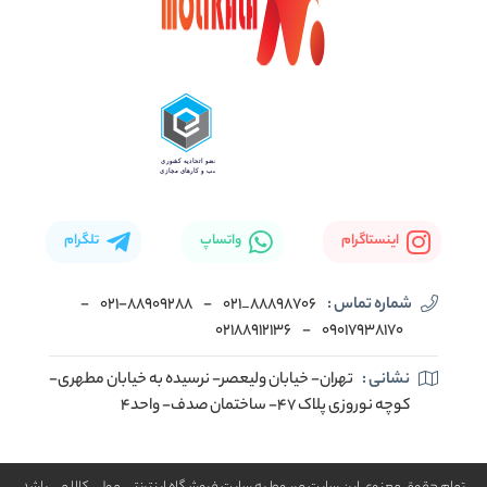
اینستاگرام
واتساپ
تلگرام
شماره تماس :
88898706_021
-
۰۲۱-۸۸۹۰۹۲۸۸
-
02188912136
-
۰۹۰۱۷۹۳۸۱۷۰
نشانی :
تهران- خیابان ولیعصر- نرسیده به خیابان مطهری-
کوچه نوروزی پلاک ۴۷- ساختمان صدف- واحد۴