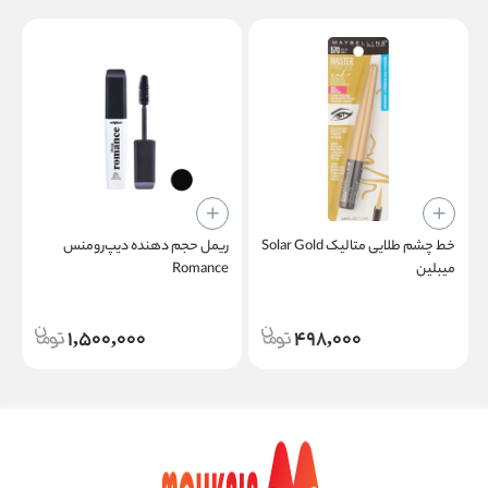
خط چشم طلایی متالیک Solar Gold
ریمل حجم‌ دهنده دیپ‌رومنس
س
میبلین
Romance
1,500,000
498,000