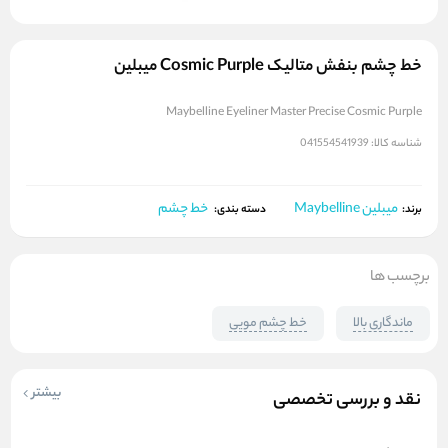
خط چشم بنفش متالیک Cosmic Purple میبلین
Maybelline Eyeliner Master Precise Cosmic Purple
شناسه کالا:
041554541939
میبلین Maybelline
خط چشم
برند:
دسته بندی:
برچسب ها
ماندگاری بالا
خط چشم مویی
بیشتر
نقد و بررسی تخصصی