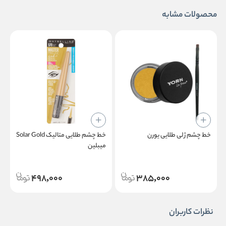
محصولات مشابه
خط چشم ژلی طلایی یورن
خط چشم طلایی متالیک Solar Gold
خ
میبلین
ف
498,000
385,000
نظرات کاربران