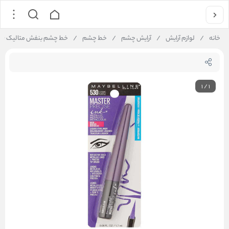
خانه
/
لوازم آرایش
/
آرایش چشم
/
خط چشم
/
خط چشم بنفش متالیک Cosmic Purple میبلین
1
/
1